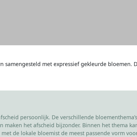
rn samengesteld met expressief gekleurde bloemen. 
scheid persoonlijk. De verschillende bloementhema’s 
r en maken het afscheid bijzonder. Binnen het thema 
 met de lokale bloemist de meest passende vorm voor