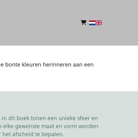
De bonte kleuren herinneren aan een
in dit boek tonen een unieke sfeer en
kan elke gewenste maat en vorm worden
 het afscheid te bepalen.