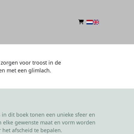
zorgen voor troost in de
en met een glimlach.
in dit boek tonen een unieke sfeer en
kan elke gewenste maat en vorm worden
 het afscheid te bepalen.