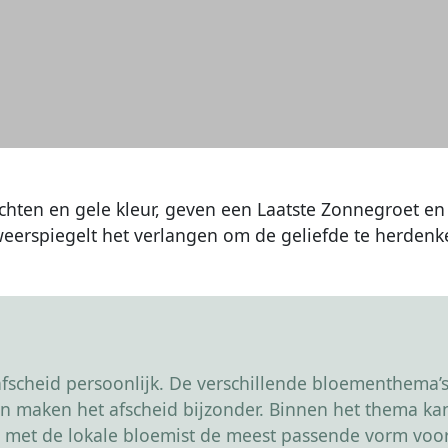
ten en gele kleur, geven een Laatste Zonnegroet en 
erspiegelt het verlangen om de geliefde te herdenk
scheid persoonlijk. De verschillende bloementhema’s 
r en maken het afscheid bijzonder. Binnen het thema 
 met de lokale bloemist de meest passende vorm voor