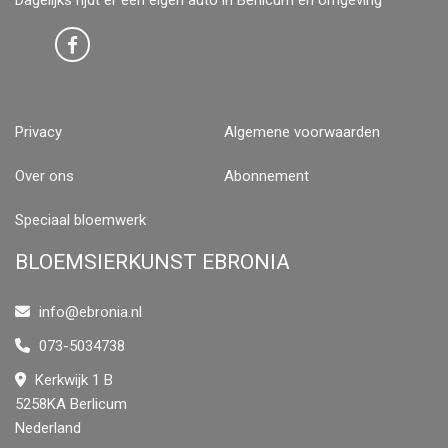
Dagelijks rijdt er een eigen auto in Berlicum en omgeving
Privacy
Algemene voorwaarden
Over ons
Abonnement
Speciaal bloemwerk
BLOEMSIERKUNST EBRONIA
info@ebronia.nl
073-5034738
Kerkwijk 1 B
5258KA Berlicum
Nederland