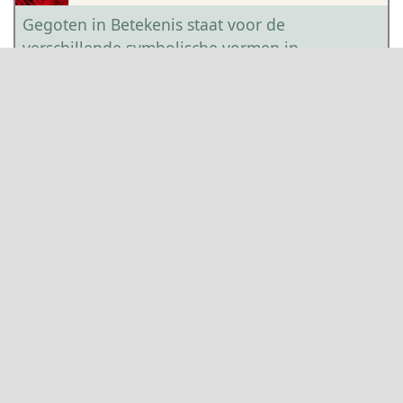
Gegoten in Betekenis staat voor de
verschillende symbolische vormen in
rouwstukken. Vormen zoals een hart, een kruis
of een ster hebben een diepere symbolische
betekenis. Wanneer we stilstaan bij het leven
van een volwassene, herdenken we de kracht
van hun liefde en de wijsheid die ze hebben
gedeeld.
Beschikbaarheid en Seizoen
Onze bloemisten maken de mooiste
rouwarrangementen, samengesteld op basis van
sfeer, emotie en creativiteit. Bloemen zijn een